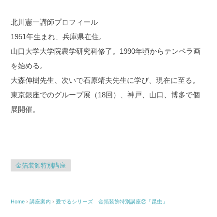
北川憲一講師プロフィール
1951年生まれ、兵庫県在住。
山口大学大学院農学研究科修了。1990年頃からテンペラ画
を始める。
大森伸樹先生、次いで石原靖夫先生に学び、現在に至る。
東京銀座でのグループ展（18回）、神戸、山口、博多で個
展開催。
金箔装飾特別講座
Home
›
講座案内
›
愛でるシリーズ 金箔装飾特別講座②「昆虫」