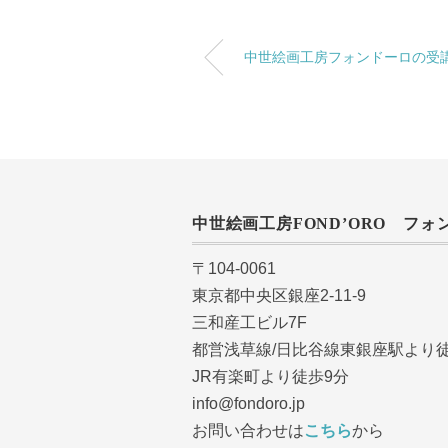
中世絵画工房フォンドーロの受
中世絵画工房FOND’ORO フォ
〒104-0061
東京都中央区銀座2-11-9
三和産工ビル7F
都営浅草線/日比谷線東銀座駅より徒
JR有楽町より徒歩9分
info@fondoro.jp
お問い合わせは
こちら
から